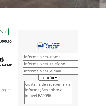
ÓVEL
.000,00
$ 1.051,89
ping da