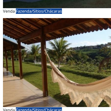
Venda
Fazenda/Sítios/Chácaras
Venda
Fazenda/Sítios/Chácaras