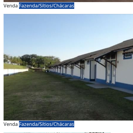
Venda
Fazenda/Sítios/Chácaras
Venda
Fazenda/Sítios/Chácaras