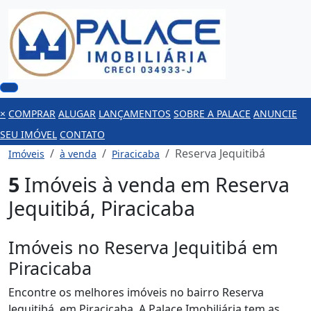
×
COMPRAR
ALUGAR
LANÇAMENTOS
SOBRE A PALACE
ANUNCIE
SEU IMÓVEL
CONTATO
Reserva Jequitibá
Imóveis
à venda
Piracicaba
5
Imóveis à venda em Reserva
Jequitibá, Piracicaba
Imóveis no Reserva Jequitibá em
Piracicaba
Encontre os melhores imóveis no bairro Reserva
Jequitibá, em Piracicaba. A Palace Imobiliária tem as