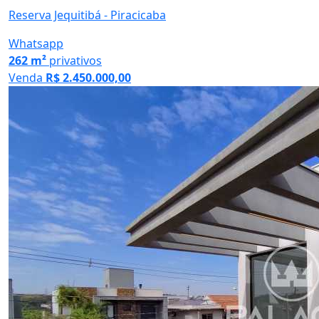
Reserva Jequitibá - Piracicaba
Whatsapp
262 m²
privativos
Venda
R$ 2.450.000,00