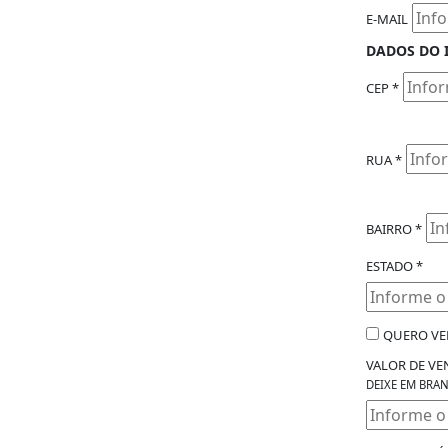
E-MAIL
DADOS DO 
CEP *
RUA *
BAIRRO *
ESTADO *
QUERO VE
VALOR DE VE
DEIXE EM BRA