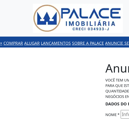
×
COMPRAR
ALUGAR
LANÇAMENTOS
SOBRE A PALACE
ANUNCIE SE
Anun
VOCÊ TEM UM
PARA QUE IS
QUANTIDADE 
NEGÓCIOS E
DADOS DO 
NOME *