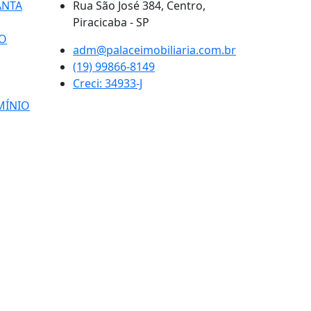
ANTA
Rua São José 384, Centro,
Piracicaba - SP
O
adm@palaceimobiliaria.com.br
(19) 99866-8149
Creci: 34933-J
MÍNIO