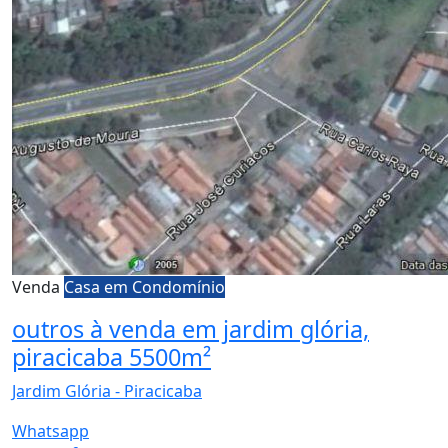
Venda
Casa em Condomínio
outros à venda em jardim glória,
piracicaba 5500m²
Jardim Glória - Piracicaba
Whatsapp
5.500 m²
privativos
Venda
R$ 5.500.000,00