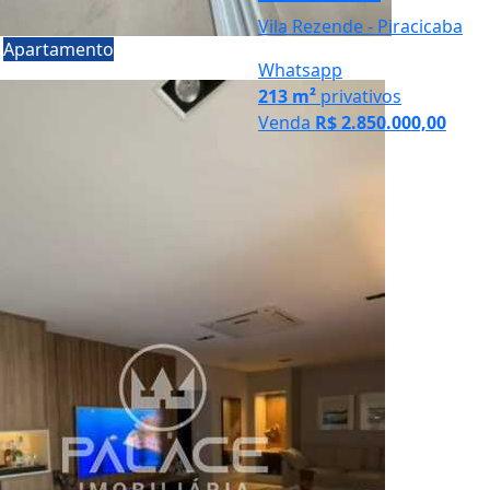
Vila Rezende - Piracicaba
a
Apartamento
Whatsapp
213 m²
privativos
Venda
R$ 2.850.000,00