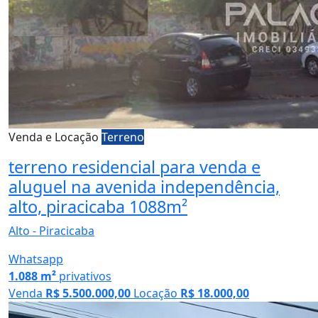
Venda e Locação
Terreno
terreno residencial para venda e
aluguel na avenida independência,
alto, piracicaba 1088m²
Alto - Piracicaba
Whatsapp
1.088 m²
privativos
Venda
R$ 5.500.000,00
Locação
R$ 18.000,00