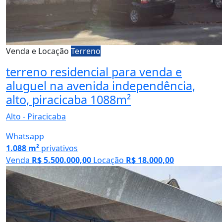
Venda e Locação
Terreno
terreno residencial para venda e
aluguel na avenida independência,
alto, piracicaba 1088m²
Alto - Piracicaba
Whatsapp
1.088 m²
privativos
Venda
R$ 5.500.000,00
Locação
R$ 18.000,00