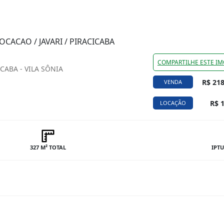
CACAO / JAVARI / PIRACICABA
COMPARTILHE ESTE IM
CABA - VILA SÔNIA
R$ 218
VENDA
R$ 1
LOCAÇÃO
327 M² TOTAL
IPTU