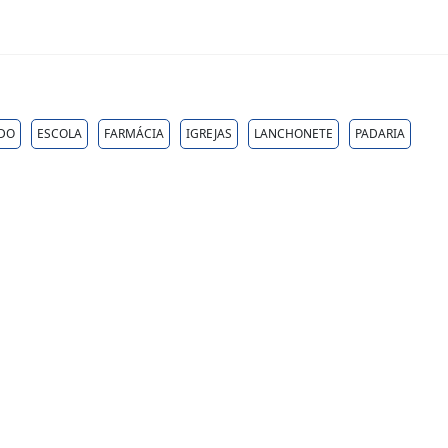
ADO
ESCOLA
FARMÁCIA
IGREJAS
LANCHONETE
PADARIA