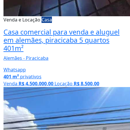
Venda e Locação
Casa
Casa comercial para venda e aluguel
em alemães, piracicaba 5 quartos
401m²
Alemães - Piracicaba
Whatsapp
401 m²
privativos
Venda
R$ 4.500.000,00
Locação
R$ 8.500,00