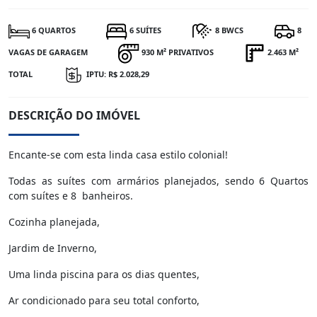
6 QUARTOS
6 SUÍTES
8 BWCS
8
VAGAS DE GARAGEM
930 M² PRIVATIVOS
2.463 M²
TOTAL
IPTU: R$ 2.028,29
DESCRIÇÃO DO IMÓVEL
Encante-se com esta linda casa estilo colonial!
Todas as suítes com armários planejados, sendo 6 Quartos
com suítes e 8 banheiros.
Cozinha planejada,
Jardim de Inverno,
Uma linda piscina para os dias quentes,
Ar condicionado para seu total conforto,