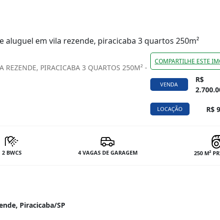
e aluguel em vila rezende, piracicaba 3 quartos 250m²
COMPARTILHE ESTE IM
A REZENDE, PIRACICABA 3 QUARTOS 250M² -
R$
VENDA
2.700.0
R$ 9
LOCAÇÃO
2 BWCS
4 VAGAS DE GARAGEM
250 M² P
ende, Piracicaba/SP