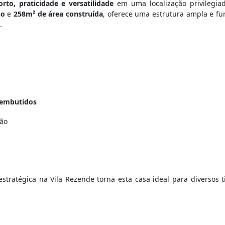
orto, praticidade e versatilidade
em uma localização privilegiad
no
e
258m² de área construída
, oferece uma estrutura ampla e fu
.
 embutidos
são
 estratégica na Vila Rezende torna esta casa ideal para diversos 