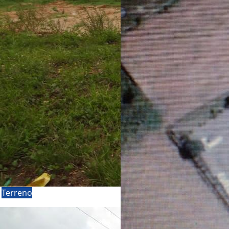
a
Terreno