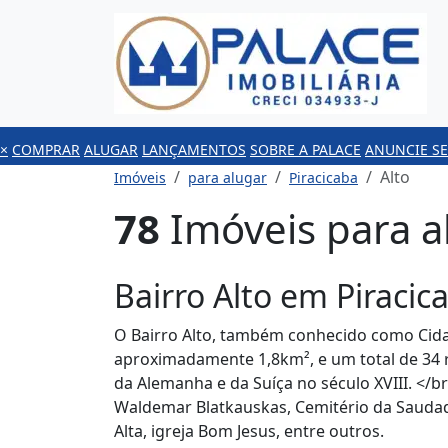
×
COMPRAR
ALUGAR
LANÇAMENTOS
SOBRE A PALACE
ANUNCIE SE
Alto
Imóveis
para alugar
Piracicaba
78
Imóveis para al
Bairro Alto em Piracic
O Bairro Alto, também conhecido como Cidad
aproximadamente 1,8km², e um total de 34 r
da Alemanha e da Suíça no século XVIII. </
Waldemar Blatkauskas, Cemitério da Saudad
Alta, igreja Bom Jesus, entre outros.