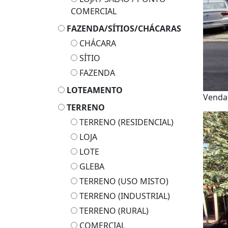
COMERCIAL
FAZENDA/SÍTIOS/CHÁCARAS
CHÁCARA
SÍTIO
FAZENDA
LOTEAMENTO
Venda
TERRENO
TERRENO (RESIDENCIAL)
LOJA
LOTE
GLEBA
TERRENO (USO MISTO)
TERRENO (INDUSTRIAL)
TERRENO (RURAL)
COMERCIAL