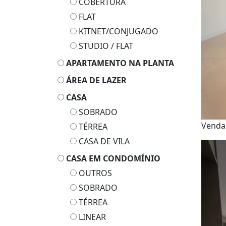
COBERTURA
FLAT
KITNET/CONJUGADO
STUDIO / FLAT
APARTAMENTO NA PLANTA
ÁREA DE LAZER
CASA
SOBRADO
Venda
TÉRREA
CASA DE VILA
CASA EM CONDOMÍNIO
OUTROS
SOBRADO
TÉRREA
LINEAR