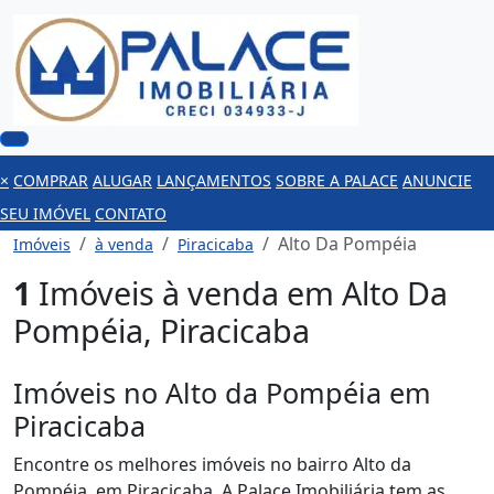
×
COMPRAR
ALUGAR
LANÇAMENTOS
SOBRE A PALACE
ANUNCIE
SEU IMÓVEL
CONTATO
Alto Da Pompéia
Imóveis
à venda
Piracicaba
1
Imóveis à venda em Alto Da
Pompéia, Piracicaba
Imóveis no Alto da Pompéia em
Piracicaba
Encontre os melhores imóveis no bairro Alto da
Pompéia, em Piracicaba. A Palace Imobiliária tem as