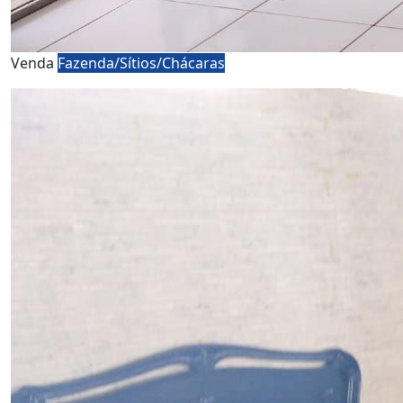
Venda
Fazenda/Sítios/Chácaras