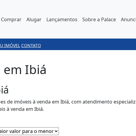
Comprar
Alugar
Lançamentos
Sobre a Palace
Anunci
U IMÓVEL
CONTATO
 em Ibiá
iá
ões de imóveis à venda em Ibiá, com atendimento especial
is à venda em Ibiá.