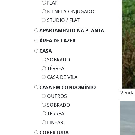
FLAT
KITNET/CONJUGADO
STUDIO / FLAT
APARTAMENTO NA PLANTA
ÁREA DE LAZER
CASA
SOBRADO
TÉRREA
CASA DE VILA
CASA EM CONDOMÍNIO
Vend
OUTROS
SOBRADO
TÉRREA
LINEAR
COBERTURA