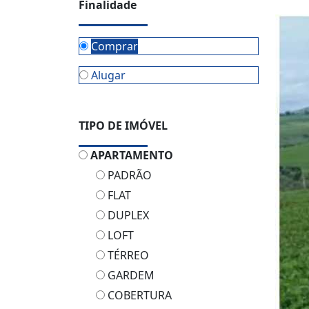
Finalidade
Comprar
Alugar
TIPO DE IMÓVEL
APARTAMENTO
PADRÃO
FLAT
DUPLEX
LOFT
TÉRREO
GARDEM
COBERTURA