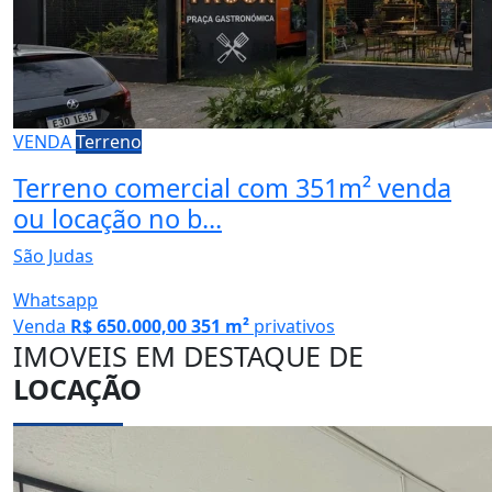
VENDA
Terreno
Terreno comercial com 351m² venda
ou locação no b...
São Judas
Whatsapp
Venda
R$ 650.000,00
351 m²
privativos
IMOVEIS EM DESTAQUE DE
LOCAÇÃO