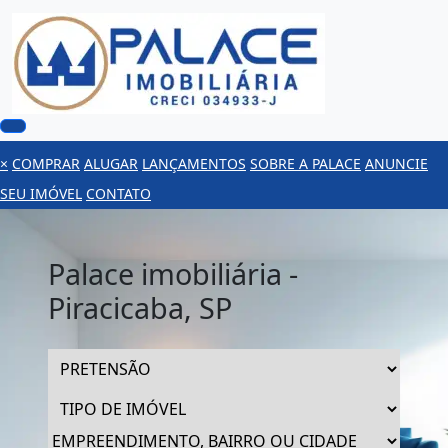
×
COMPRAR
ALUGAR
LANÇAMENTOS
SOBRE A PALACE
ANUNCIE
SEU IMÓVEL
CONTATO
Palace imobiliária -
Piracicaba, SP