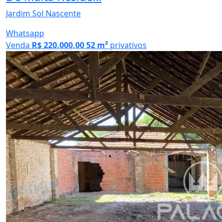
Jardim Sol Nascente
Whatsapp
Venda
R$ 220.000,00
52 m²
privativos