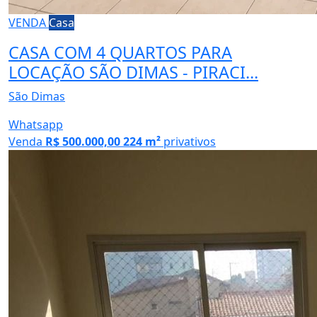
VENDA
Casa
CASA COM 4 QUARTOS PARA
LOCAÇÃO SÃO DIMAS - PIRACI...
São Dimas
Whatsapp
Venda
R$ 500.000,00
224 m²
privativos