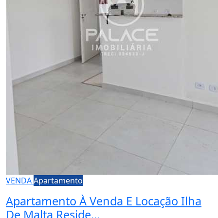
VENDA
Apartamento
Apartamento À Venda E Locação Ilha
De Malta Reside...