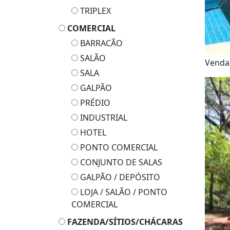
TRIPLEX
COMERCIAL
BARRACÃO
SALÃO
Venda
SALA
GALPÃO
PRÉDIO
INDUSTRIAL
HOTEL
PONTO COMERCIAL
CONJUNTO DE SALAS
GALPÃO / DEPÓSITO
LOJA / SALÃO / PONTO
COMERCIAL
FAZENDA/SÍTIOS/CHÁCARAS