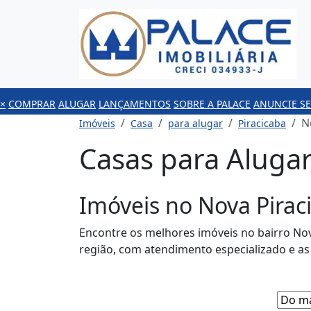
×
COMPRAR
ALUGAR
LANÇAMENTOS
SOBRE A PALACE
ANUNCIE SE
N
Imóveis
Casa
para alugar
Piracicaba
Casas para Aluga
Imóveis no Nova Pirac
Encontre os melhores imóveis no bairro Nov
região, com atendimento especializado e a