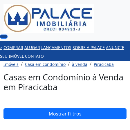
×
COMPRAR
ALUGAR
LANÇAMENTOS
SOBRE A PALACE
ANUNCIE
SEU IMÓVEL
CONTATO
Imóveis
Casa em condomínio
à venda
Piracicaba
Casas em Condomínio à Venda
em Piracicaba
Mostrar Filtros