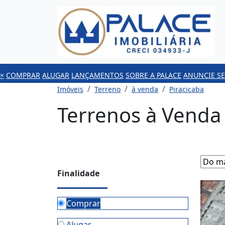
×
COMPRAR
ALUGAR
LANÇAMENTOS
SOBRE A PALACE
ANUNCIE SE
Imóveis
Terreno
à venda
Piracicaba
Terrenos à Venda
Finalidade
Comprar
Alugar