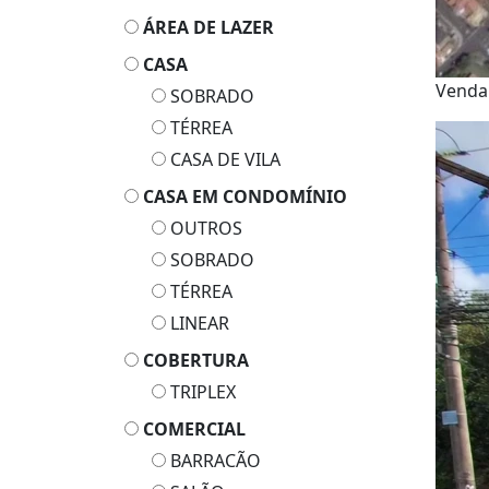
ÁREA DE LAZER
CASA
Vend
SOBRADO
TÉRREA
CASA DE VILA
CASA EM CONDOMÍNIO
OUTROS
SOBRADO
TÉRREA
LINEAR
COBERTURA
TRIPLEX
COMERCIAL
BARRACÃO