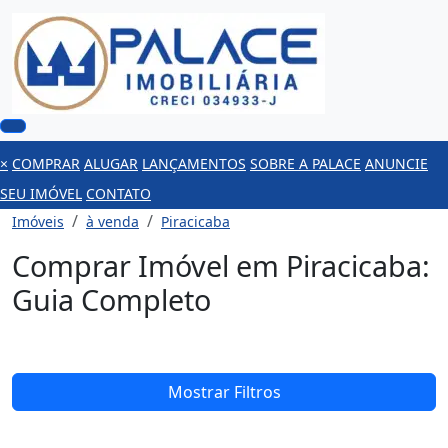
×
COMPRAR
ALUGAR
LANÇAMENTOS
SOBRE A PALACE
ANUNCIE
SEU IMÓVEL
CONTATO
Imóveis
à venda
Piracicaba
Comprar Imóvel em Piracicaba:
Guia Completo
Mostrar Filtros