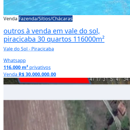
Venda
Fazenda/Sítios/Chácaras
outros à venda em vale do sol,
piracicaba 30 quartos 116000m²
Vale do Sol - Piracicaba
Whatsapp
116.000 m²
privativos
Venda
R$ 30.000.000,00