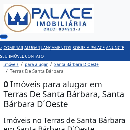
×
COMPRAR
ALUGAR
LANÇAMENTOS
SOBRE A PALACE
ANUNCIE
SEU IMÓVEL
CONTATO
Imóveis
para alugar
Santa Bárbara D´Oeste
Terras De Santa Bárbara
0
Imóveis para alugar em
Terras De Santa Bárbara, Santa
Bárbara D´Oeste
Imóveis no Terras de Santa Bárbara
em Santa Bárbara D´Oeste