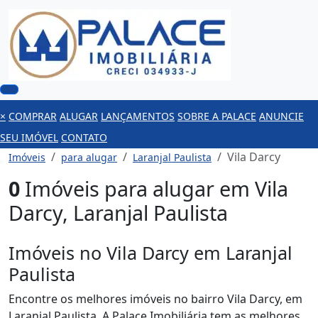
×
COMPRAR
ALUGAR
LANÇAMENTOS
SOBRE A PALACE
ANUNCIE
SEU IMÓVEL
CONTATO
Vila Darcy
Imóveis
para alugar
Laranjal Paulista
0
Imóveis para alugar em Vila
Darcy, Laranjal Paulista
Imóveis no Vila Darcy em Laranjal
Paulista
Encontre os melhores imóveis no bairro Vila Darcy, em
Laranjal Paulista. A Palace Imobiliária tem as melhores