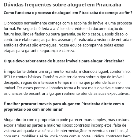
Dúvidas frequentes sobre aluguel em Piracicaba
Como funciona o processo de aluguel em Piracicaba do começo ao fim?
O processo normalmente começa com a escolha do imóvel e uma proposta
formal. Em seguida, é feita a análise de crédito e da documentação do
futuro inquilino (e fiador ou outra garantia, se for o caso). Depois disso, o
contrato é elaborado, as partes assinam, é realizada a vistoria de entrada e
então as chaves são entregues. Nossa equipe acompanha todas essas
etapas para garantir segurança e clareza.
O que devo saber antes de buscar imóveis para alugar Piracicaba?
É importante definir um orçamento realista, incluindo aluguel, condomínio,
IPTU e contas básicas. Também vale ter clareza sobre o tipo de imóvel
desejado, região de interesse e tempo mínimo que pretende ficar no
imóvel. Ter esses pontos alinhados torna a busca mais objetiva e aumenta
as chances de encontrar algo que realmente atenda às suas expectativas.
É melhor procurar imoveis para alugar em Piracicaba direto com o
proprietário ou com imobiliária?
Alugar direto com o proprietário pode parecer mais simples, mas costuma
expor ambas as partes a maiores riscos: contratos incompletos, falta de
vistoria adequada e ausência de intermediação em eventuais conflitos. Já
com uma imobiliária séria, você conta com suporte jurídico, contratos bem