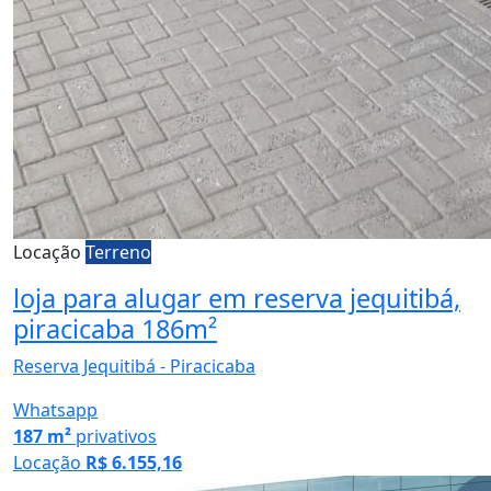
Locação
Terreno
loja para alugar em reserva jequitibá,
piracicaba 186m²
Reserva Jequitibá - Piracicaba
Whatsapp
187 m²
privativos
Locação
R$ 6.155,16