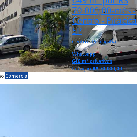
649 m² por RS
70.000,00-mês -
Centro - Piracic
SP
Centro - Piracicaba
Whatsapp
649 m²
privativos
Locação
R$ 70.000,00
ão
Comercial