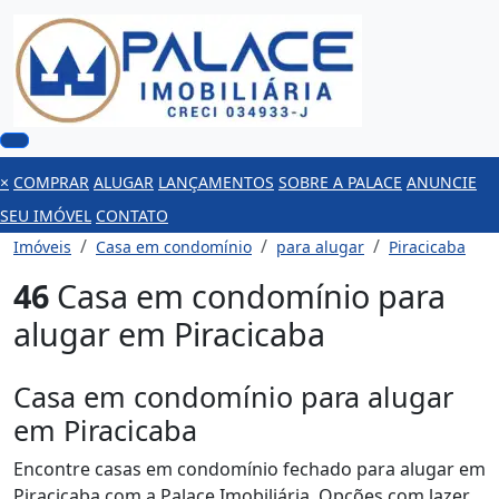
×
COMPRAR
ALUGAR
LANÇAMENTOS
SOBRE A PALACE
ANUNCIE
SEU IMÓVEL
CONTATO
Imóveis
Casa em condomínio
para alugar
Piracicaba
46
Casa em condomínio para
alugar em Piracicaba
Casa em condomínio para alugar
em Piracicaba
Encontre casas em condomínio fechado para alugar em
Piracicaba com a Palace Imobiliária. Opções com lazer