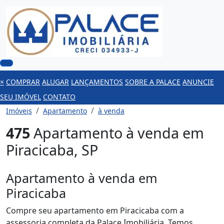
×
COMPRAR
ALUGAR
LANÇAMENTOS
SOBRE A PALACE
ANUNCIE
SEU IMÓVEL
CONTATO
Imóveis
Apartamento
à venda
475
Apartamento à venda em
Piracicaba, SP
Apartamento à venda em
Piracicaba
Compre seu apartamento em Piracicaba com a
assessoria completa da Palace Imobiliária. Temos