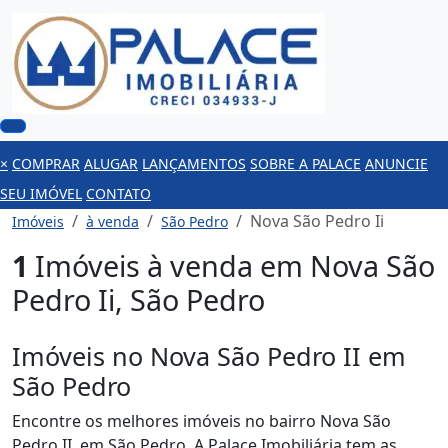
×
COMPRAR
ALUGAR
LANÇAMENTOS
SOBRE A PALACE
ANUNCIE
SEU IMÓVEL
CONTATO
Nova São Pedro Ii
Imóveis
à venda
São Pedro
1
Imóveis à venda em Nova São
Pedro Ii, São Pedro
Imóveis no Nova São Pedro II em
São Pedro
Encontre os melhores imóveis no bairro Nova São
Pedro II, em São Pedro. A Palace Imobiliária tem as