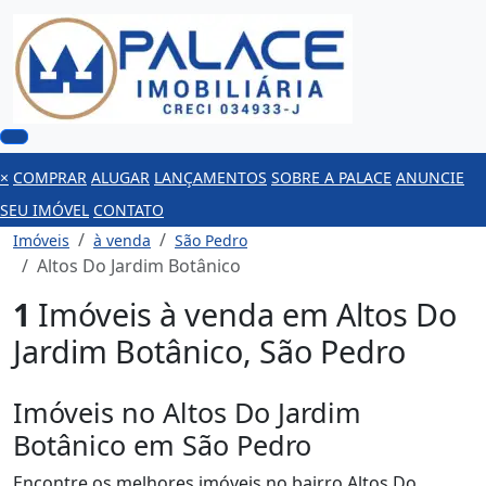
×
COMPRAR
ALUGAR
LANÇAMENTOS
SOBRE A PALACE
ANUNCIE
SEU IMÓVEL
CONTATO
Imóveis
à venda
São Pedro
Altos Do Jardim Botânico
1
Imóveis à venda em Altos Do
Jardim Botânico, São Pedro
Imóveis no Altos Do Jardim
Botânico em São Pedro
Encontre os melhores imóveis no bairro Altos Do