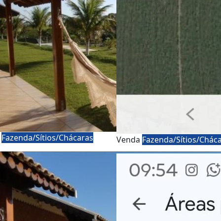
a
Fazenda/Sítios/Chácaras
Venda
Fazenda/Sítios/Chác