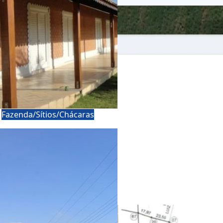
a
Fazenda/Sítios/Chácaras