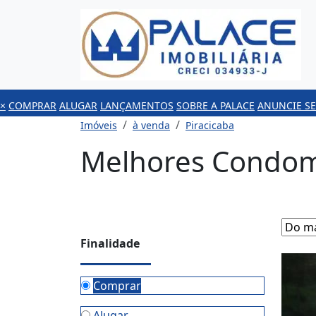
×
COMPRAR
ALUGAR
LANÇAMENTOS
SOBRE A PALACE
ANUNCIE SE
Imóveis
à venda
Piracicaba
Melhores Condomí
Finalidade
Comprar
Alugar