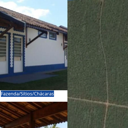
a
Fazenda/Sítios/Chácaras