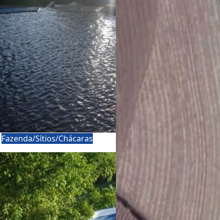
a
Fazenda/Sítios/Chácaras