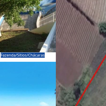
a
Fazenda/Sítios/Chácaras