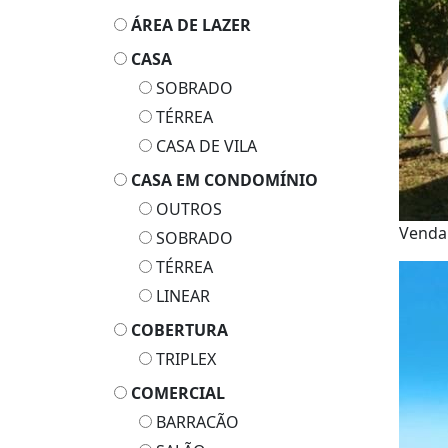
ÁREA DE LAZER
CASA
SOBRADO
TÉRREA
CASA DE VILA
CASA EM CONDOMÍNIO
OUTROS
Vend
SOBRADO
TÉRREA
LINEAR
COBERTURA
TRIPLEX
COMERCIAL
BARRACÃO