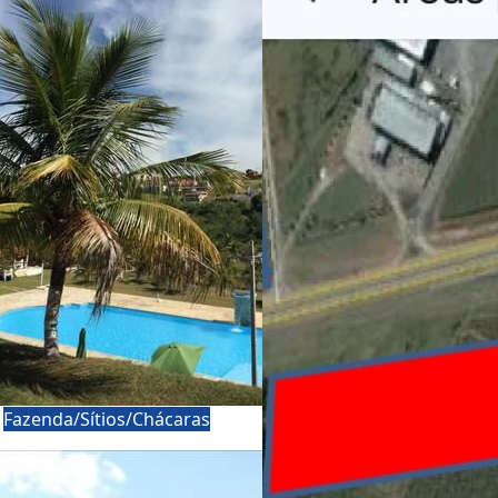
a
Fazenda/Sítios/Chácaras