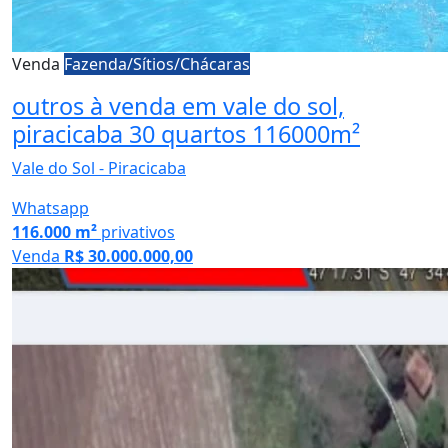
Venda
Fazenda/Sítios/Chácaras
outros à venda em vale do sol,
piracicaba 30 quartos 116000m²
Vale do Sol - Piracicaba
Whatsapp
116.000 m²
privativos
Venda
R$ 30.000.000,00