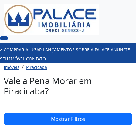
×
COMPRAR
ALUGAR
LANÇAMENTOS
SOBRE A PALACE
ANUNCIE
SEU IMÓVEL
CONTATO
Imóveis
Piracicaba
Vale a Pena Morar em
Piracicaba?
Mostrar Filtros