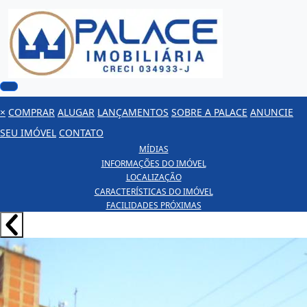
×
COMPRAR
ALUGAR
LANÇAMENTOS
SOBRE A PALACE
ANUNCIE
SEU IMÓVEL
CONTATO
MÍDIAS
INFORMAÇÕES DO IMÓVEL
LOCALIZAÇÃO
CARACTERÍSTICAS DO IMÓVEL
FACILIDADES PRÓXIMAS