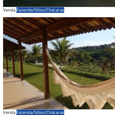
Venda
Fazenda/Sítios/Chácaras
Venda
Fazenda/Sítios/Chácaras