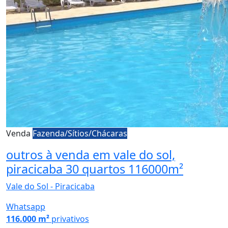
Venda
Fazenda/Sítios/Chácaras
outros à venda em vale do sol,
piracicaba 30 quartos 116000m²
Vale do Sol - Piracicaba
Whatsapp
116.000 m²
privativos