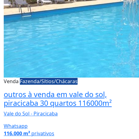
Venda
Fazenda/Sítios/Chácaras
outros à venda em vale do sol,
piracicaba 30 quartos 116000m²
Vale do Sol - Piracicaba
Whatsapp
116.000 m²
privativos