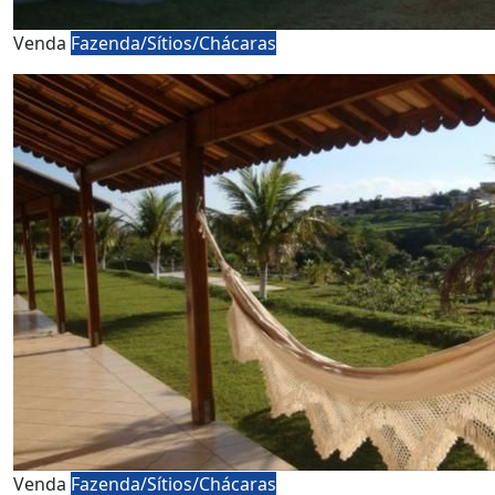
Venda
Fazenda/Sítios/Chácaras
Venda
Fazenda/Sítios/Chácaras