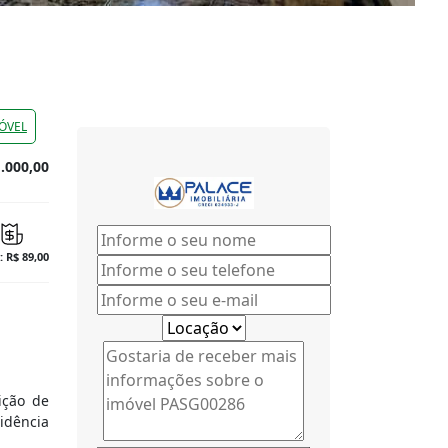
ÓVEL
.000,00
: R$ 89,00
ição de
idência