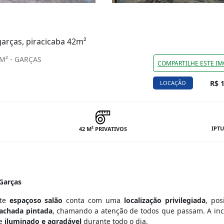
garças, piracicaba 42m²
M² - GARÇAS
COMPARTILHE ESTE IM
R$ 1
LOCAÇÃO
IPTU
42 M² PRIVATIVOS
 Garças
ste
espaçoso salão
conta com uma
localização privilegiada
, pos
fachada pintada
, chamando a atenção de todos que passam. A inc
te
iluminado e agradável
durante todo o dia.