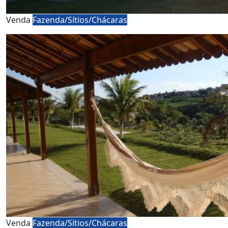
Venda
Fazenda/Sítios/Chácaras
Venda
Fazenda/Sítios/Chácaras