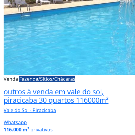
Venda
Fazenda/Sítios/Chácaras
outros à venda em vale do sol,
piracicaba 30 quartos 116000m²
Vale do Sol - Piracicaba
Whatsapp
116.000 m²
privativos