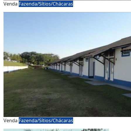
Venda
Fazenda/Sítios/Chácaras
Venda
Fazenda/Sítios/Chácaras