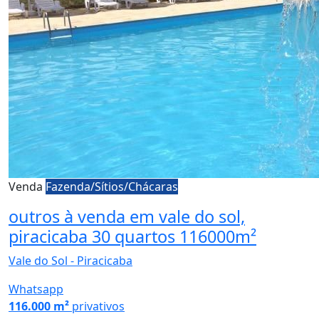
Venda
Fazenda/Sítios/Chácaras
outros à venda em vale do sol,
piracicaba 30 quartos 116000m²
Vale do Sol - Piracicaba
Whatsapp
116.000 m²
privativos