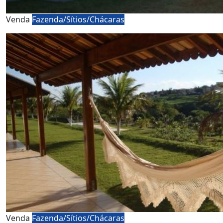
Venda
Fazenda/Sítios/Chácaras
Venda
Fazenda/Sítios/Chácaras