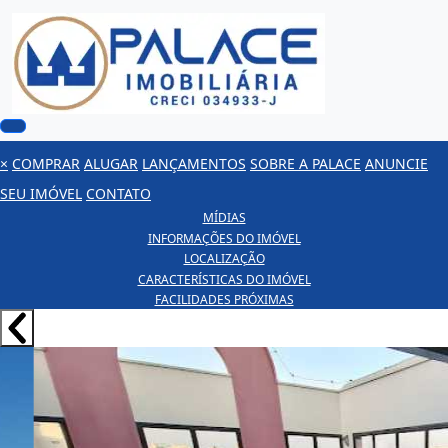
×
COMPRAR
ALUGAR
LANÇAMENTOS
SOBRE A PALACE
ANUNCIE
SEU IMÓVEL
CONTATO
MÍDIAS
INFORMAÇÕES DO IMÓVEL
LOCALIZAÇÃO
CARACTERÍSTICAS DO IMÓVEL
FACILIDADES PRÓXIMAS