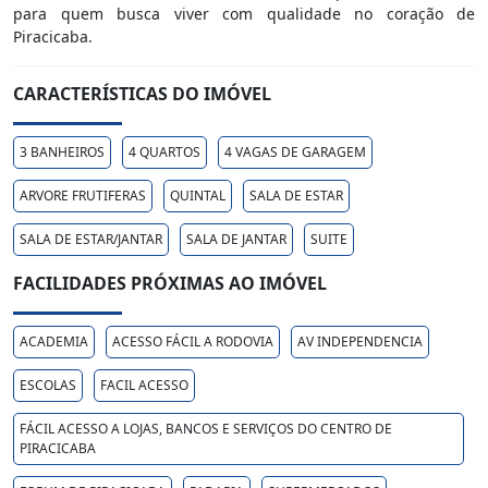
para quem busca viver com qualidade no coração de
Piracicaba.
CARACTERÍSTICAS DO IMÓVEL
3 BANHEIROS
4 QUARTOS
4 VAGAS DE GARAGEM
ARVORE FRUTIFERAS
QUINTAL
SALA DE ESTAR
SALA DE ESTAR/JANTAR
SALA DE JANTAR
SUITE
FACILIDADES PRÓXIMAS AO IMÓVEL
ACADEMIA
ACESSO FÁCIL A RODOVIA
AV INDEPENDENCIA
ESCOLAS
FACIL ACESSO
FÁCIL ACESSO A LOJAS, BANCOS E SERVIÇOS DO CENTRO DE
PIRACICABA