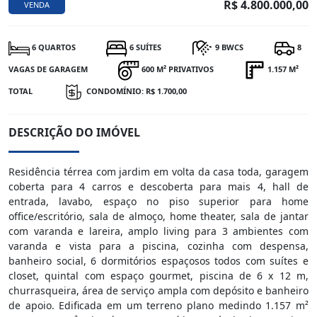
R$ 4.800.000,00
VENDA
6 QUARTOS
6 SUÍTES
9 BWCS
8
VAGAS DE GARAGEM
600 M² PRIVATIVOS
1.157 M²
TOTAL
CONDOMÍNIO: R$ 1.700,00
DESCRIÇÃO DO IMÓVEL
Residência térrea com jardim em volta da casa toda, garagem
coberta para 4 carros e descoberta para mais 4, hall de
entrada, lavabo, espaço no piso superior para home
office/escritório, sala de almoço, home theater, sala de jantar
com varanda e lareira, amplo living para 3 ambientes com
varanda e vista para a piscina, cozinha com despensa,
banheiro social, 6 dormitórios espaçosos todos com suítes e
closet, quintal com espaço gourmet, piscina de 6 x 12 m,
churrasqueira, área de serviço ampla com depósito e banheiro
de apoio. Edificada em um terreno plano medindo 1.157 m²