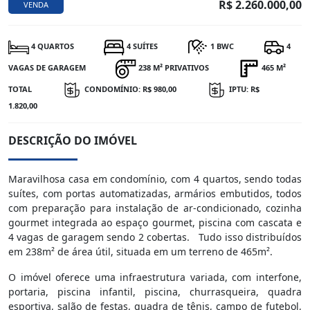
R$ 2.260.000,00
VENDA
4 QUARTOS
4 SUÍTES
1 BWC
4
VAGAS DE GARAGEM
238 M² PRIVATIVOS
465 M²
TOTAL
CONDOMÍNIO: R$ 980,00
IPTU: R$
1.820,00
DESCRIÇÃO DO IMÓVEL
Maravilhosa casa em condomínio, com 4 quartos, sendo todas
suítes, com portas automatizadas, armários embutidos, todos
com preparação para instalação de ar-condicionado, cozinha
gourmet integrada ao espaço gourmet, piscina com cascata e
4 vagas de garagem sendo 2 cobertas. Tudo isso distribuídos
em 238m² de área útil, situada em um terreno de 465m².
O imóvel oferece uma infraestrutura variada, com interfone,
portaria, piscina infantil, piscina, churrasqueira, quadra
esportiva, salão de festas, quadra de tênis, campo de futebol,