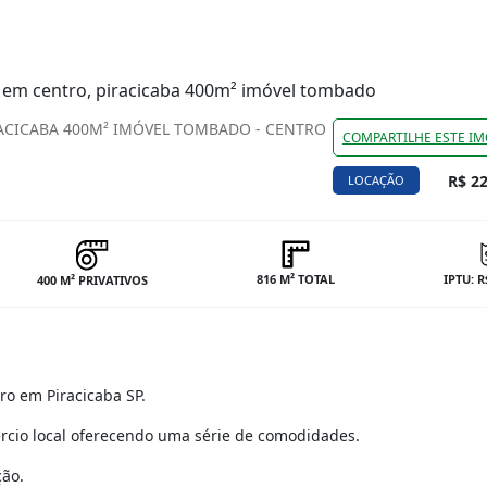
r em centro, piracicaba 400m² imóvel tombado
ACICABA 400M² IMÓVEL TOMBADO - CENTRO
COMPARTILHE ESTE IM
R$ 22
LOCAÇÃO
816 M² TOTAL
IPTU: R
400 M² PRIVATIVOS
ro em Piracicaba SP.
rcio local oferecendo uma série de comodidades.
ção.