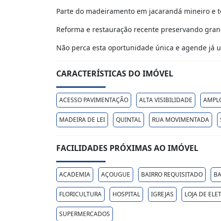
Parte do madeiramento em jacarandá mineiro e t
Reforma e restauração recente preservando grande
Não perca esta oportunidade única e agende já u
CARACTERÍSTICAS DO IMÓVEL
ACESSO PAVIMENTAÇÃO
ALTA VISIBILIDADE
AMPL
MADEIRA DE LEI
QUINTAL
RUA MOVIMENTADA
FACILIDADES PRÓXIMAS AO IMÓVEL
ACADEMIA
AÇOUGUE
BAIRRO REQUISITADO
B
FLORICULTURA
HOSPITAL
IGREJAS
LOJA DE EL
SUPERMERCADOS