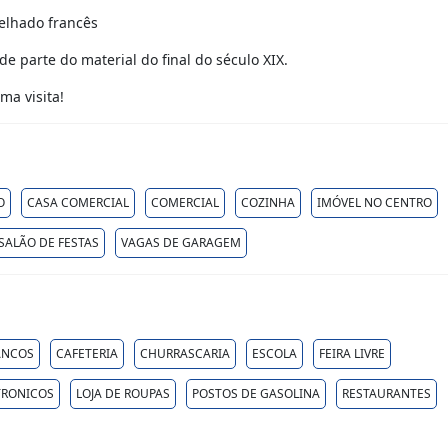
elhado francês
 parte do material do final do século XIX.
ma visita!
O
CASA COMERCIAL
COMERCIAL
COZINHA
IMÓVEL NO CENTRO
SALÃO DE FESTAS
VAGAS DE GARAGEM
ANCOS
CAFETERIA
CHURRASCARIA
ESCOLA
FEIRA LIVRE
ETRONICOS
LOJA DE ROUPAS
POSTOS DE GASOLINA
RESTAURANTES