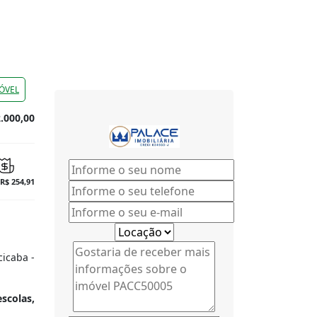
ÓVEL
.000,00
 R$ 254,91
icaba -
scolas,