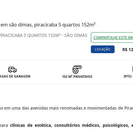
 em são dimas, piracicaba 5 quartos 152m²
IRACICABA 5 QUARTOS 152M² - SÃO DIMAS
COMPARTILHE ESTE IM
R$ 12
LOCAÇÃO
VAGAS DE GARAGEM
IPTU:
152 M² PRIVATIVOS
ação em uma das avenidas mais renomadas e movimentadas de Pirac
 para
clínicas de estética, consultórios médicos, psicológicos, e