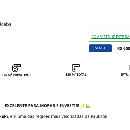
cicaba
COMPARTILHE ESTE IM
R$ 600
VENDA
330 M² TOTAL
IPTU:
175 M² PRIVATIVOS
– EXCELENTE PARA MORAR E INVESTIR!
✨🏡
kaki
, em uma das regiões mais valorizadas da Paulista!