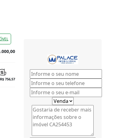
ÓVEL
.000,00
 R$ 756,57