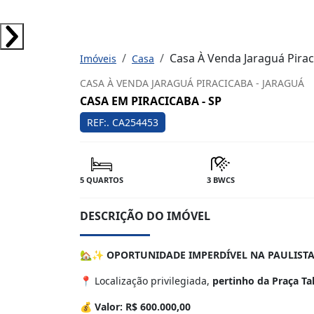
Casa À Venda Jaraguá Pira
Imóveis
Casa
CASA À VENDA JARAGUÁ PIRACICABA - JARAGUÁ
CASA EM PIRACICABA - SP
REF:. CA254453
5 QUARTOS
3 BWCS
DESCRIÇÃO DO IMÓVEL
🏡✨
OPORTUNIDADE IMPERDÍVEL NA PAULISTA 
📍 Localização privilegiada,
pertinho da Praça Ta
💰
Valor: R$ 600.000,00