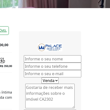
ÓVEL
00,00
 R$ 350,00
a íntima
rada com