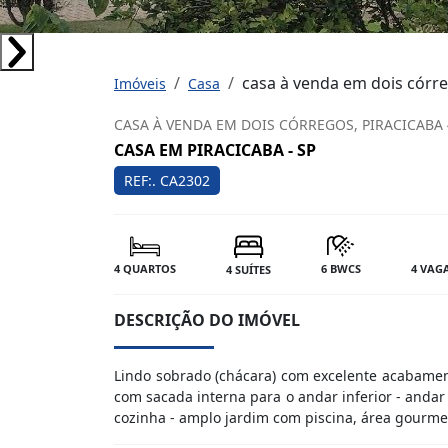
casa à venda em dois córre
Imóveis
Casa
CASA À VENDA EM DOIS CÓRREGOS, PIRACICABA
CASA EM PIRACICABA - SP
REF:. CA2302
4 QUARTOS
6 BWCS
4 VAG
4 SUÍTES
DESCRIÇÃO DO IMÓVEL
Lindo sobrado (chácara) com excelente acabament
com sacada interna para o andar inferior - anda
cozinha - amplo jardim com piscina, área gourme