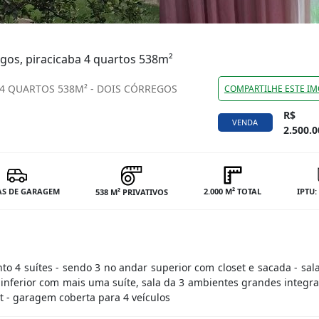
gos, piracicaba 4 quartos 538m²
 4 QUARTOS 538M² - DOIS CÓRREGOS
COMPARTILHE ESTE IM
R$
VENDA
2.500.0
AS DE GARAGEM
2.000 M² TOTAL
IPTU:
538 M² PRIVATIVOS
o 4 suítes - sendo 3 no andar superior com closet e sacada - sal
r inferior com mais uma suíte, sala da 3 ambientes grandes integ
t - garagem coberta para 4 veículos