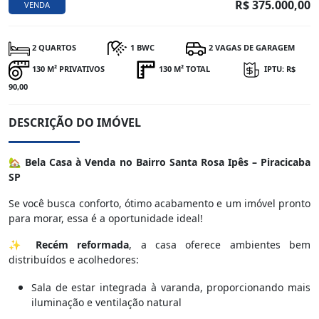
R$ 375.000,00
VENDA
2 QUARTOS
1 BWC
2 VAGAS DE GARAGEM
130 M² PRIVATIVOS
130 M² TOTAL
IPTU: R$
90,00
DESCRIÇÃO DO IMÓVEL
🏡
Bela Casa à Venda no Bairro Santa Rosa Ipês – Piracicaba
SP
Se você busca conforto, ótimo acabamento e um imóvel pronto
para morar, essa é a oportunidade ideal!
✨
Recém reformada
, a casa oferece ambientes bem
distribuídos e acolhedores:
Sala de estar integrada à varanda, proporcionando mais
iluminação e ventilação natural