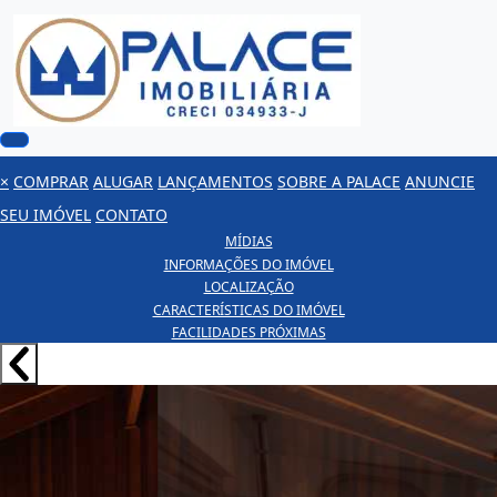
×
COMPRAR
ALUGAR
LANÇAMENTOS
SOBRE A PALACE
ANUNCIE
SEU IMÓVEL
CONTATO
MÍDIAS
INFORMAÇÕES DO IMÓVEL
LOCALIZAÇÃO
CARACTERÍSTICAS DO IMÓVEL
FACILIDADES PRÓXIMAS