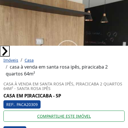
Imóveis
Casa
casa à venda em santa rosa ipês, piracicaba 2
quartos 64m²
CASA À VENDA EM SANTA ROSA IPÊS, PIRACICABA 2 QUARTOS
64M² - SANTA ROSA IPÊS
CASA EM PIRACICABA - SP
REF:. PACA20309
COMPARTILHE ESTE IMÓVEL