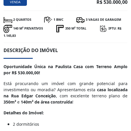
R$ 530.000,00
VENDA
2 QUARTOS
1 BWC
3 VAGAS DE GARAGEM
140 M² PRIVATIVOS
350 M² TOTAL
IPTU: R$
1.145,83
DESCRIÇÃO DO IMÓVEL
Oportunidade Única na Paulista Casa com Terreno Amplo
por R$ 530.000,00!
Está procurando um imóvel com grande potencial para
investimento ou moradia? Apresentamos esta
casa localizada
na Rua Edgar Conceição
, com excelente terreno plano de
350m²
e
140m² de área construída
!
Detalhes do Imóvel:
2 dormitórios